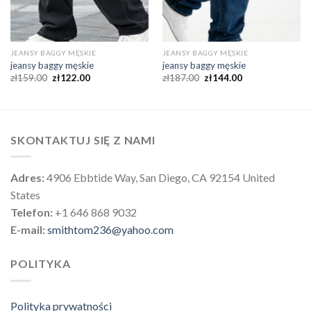
JEANSY BAGGY MĘSKIE
JEANSY BAGGY MĘSKIE
jeansy baggy męskie
jeansy baggy męskie
zł
159.00
zł
122.00
zł
187.00
zł
144.00
SKONTAKTUJ SIĘ Z NAMI
Adres:
4906 Ebbtide Way, San Diego, CA 92154 United
States
Telefon:
+1 646 868 9032
E-mail:
smithtom236@yahoo.com
POLITYKA
Polityka prywatności