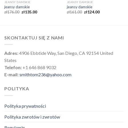
JEANSY DAMSKIE
JEANSY DAMSKIE
jeansy damskie
jeansy damskie
zł
176.00
zł
135.00
zł
161.00
zł
124.00
SKONTAKTUJ SIĘ Z NAMI
Adres:
4906 Ebbtide Way, San Diego, CA 92154 United
States
Telefon:
+1 646 868 9032
E-mail:
smithtom236@yahoo.com
POLITYKA
Polityka prywatności
Polityka zwrotów i zwrotów
Regulamin