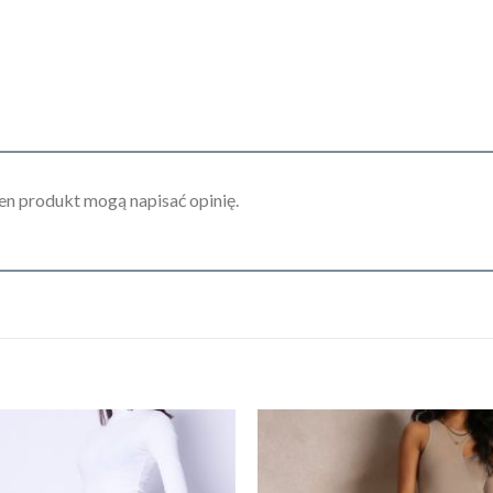
ten produkt mogą napisać opinię.