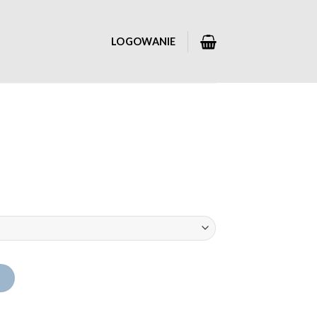
LOGOWANIE
A