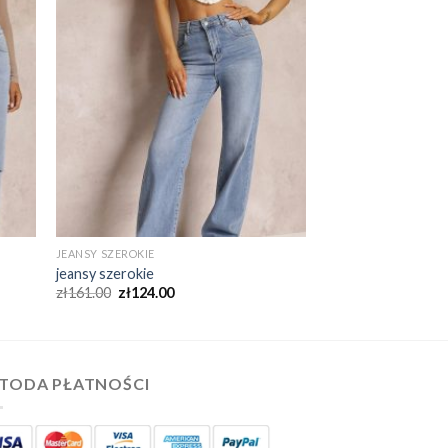
JEANSY SZEROKIE
jeansy szerokie
zł
161.00
zł
124.00
TODA PŁATNOŚCI