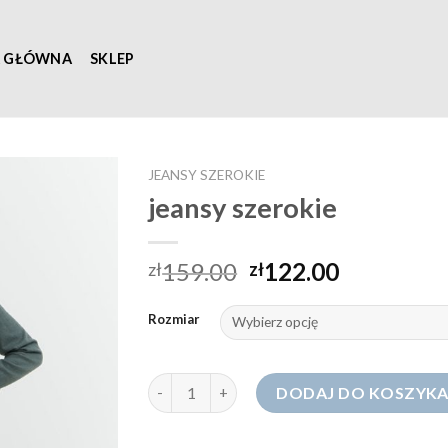
A GŁÓWNA
SKLEP
JEANSY SZEROKIE
jeansy szerokie
159.00
122.00
zł
zł
Rozmiar
ilość jeansy szerokie
DODAJ DO KOSZYK