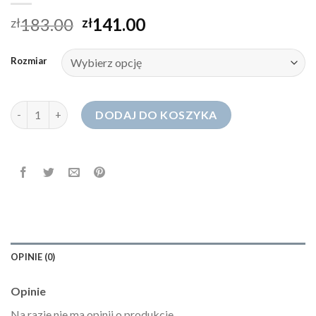
183.00
141.00
zł
zł
Rozmiar
ilość jeansy z dziurami
DODAJ DO KOSZYKA
OPINIE (0)
Opinie
Na razie nie ma opinii o produkcie.