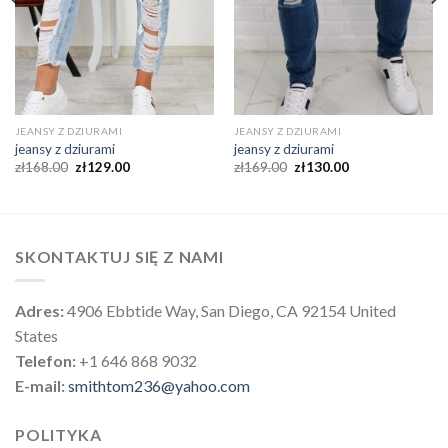
JEANSY Z DZIURAMI
JEANSY Z DZIURAMI
jeansy z dziurami
jeansy z dziurami
zł
168.00
zł
129.00
zł
169.00
zł
130.00
SKONTAKTUJ SIĘ Z NAMI
Adres:
4906 Ebbtide Way, San Diego, CA 92154 United
States
Telefon:
+1 646 868 9032
E-mail:
smithtom236@yahoo.com
POLITYKA