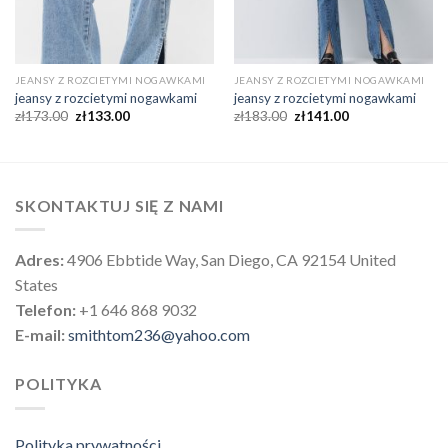
JEANSY Z ROZCIETYMI NOGAWKAMI
JEANSY Z ROZCIETYMI NOGAWKAMI
jeansy z rozcietymi nogawkami
jeansy z rozcietymi nogawkami
zł
173.00
zł
133.00
zł
183.00
zł
141.00
SKONTAKTUJ SIĘ Z NAMI
Adres:
4906 Ebbtide Way, San Diego, CA 92154 United
States
Telefon:
+1 646 868 9032
E-mail:
smithtom236@yahoo.com
POLITYKA
Polityka prywatności