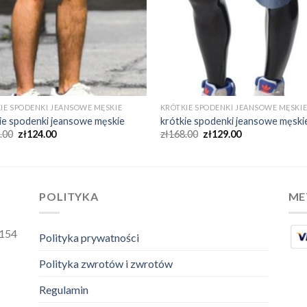
IE SPODENKI JEANSOWE MĘSKIE
KRÓTKIE SPODENKI JEANSOWE MĘSKI
ie spodenki jeansowe męskie
krótkie spodenki jeansowe męski
.00
zł
124.00
zł
168.00
zł
129.00
POLITYKA
ME
2154
Polityka prywatności
Polityka zwrotów i zwrotów
Regulamin