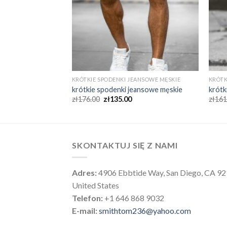
ANSOWE MĘSKIE
KRÓTKIE SPODENKI JEANSOWE MĘSKIE
KRÓTK
eansowe męskie
krótkie spodenki jeansowe męskie
krótk
zł
176.00
zł
135.00
zł
161
SKONTAKTUJ SIĘ Z NAMI
Adres:
4906 Ebbtide Way, San Diego, CA 9
United States
Telefon:
+1 646 868 9032
E-mail:
smithtom236@yahoo.com