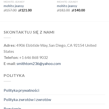
MOHITO JEANSY
MOHITO JEANSY
mohito jeansy
mohito jeansy
zł
157.00
zł
121.00
zł
182.00
zł
140.00
SKONTAKTUJ SIĘ Z NAMI
Adres:
4906 Ebbtide Way, San Diego, CA 92154 United
States
Telefon:
+1 646 868 9032
E-mail:
smithtom236@yahoo.com
POLITYKA
Polityka prywatności
Polityka zwrotów i zwrotów
Regulamin