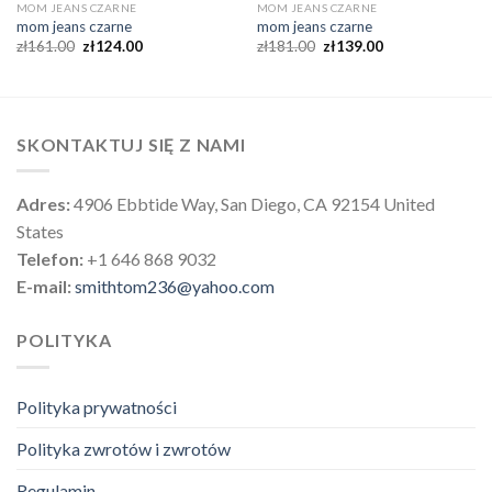
MOM JEANS CZARNE
MOM JEANS CZARNE
mom jeans czarne
mom jeans czarne
zł
161.00
zł
124.00
zł
181.00
zł
139.00
SKONTAKTUJ SIĘ Z NAMI
Adres:
4906 Ebbtide Way, San Diego, CA 92154 United
States
Telefon:
+1 646 868 9032
E-mail:
smithtom236@yahoo.com
POLITYKA
Polityka prywatności
Polityka zwrotów i zwrotów
Regulamin