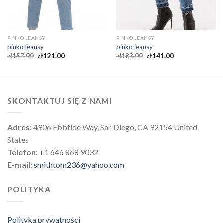
PINKO JEANSY
PINKO JEANSY
pinko jeansy
pinko jeansy
zł
157.00
zł
121.00
zł
183.00
zł
141.00
SKONTAKTUJ SIĘ Z NAMI
Adres:
4906 Ebbtide Way, San Diego, CA 92154 United
States
Telefon:
+1 646 868 9032
E-mail:
smithtom236@yahoo.com
POLITYKA
Polityka prywatności