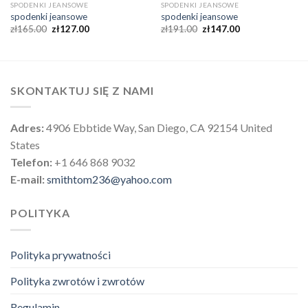
SPODENKI JEANSOWE
SPODENKI JEANSOWE
spodenki jeansowe
spodenki jeansowe
zł
165.00
zł
127.00
zł
191.00
zł
147.00
SKONTAKTUJ SIĘ Z NAMI
Adres:
4906 Ebbtide Way, San Diego, CA 92154 United
States
Telefon:
+1 646 868 9032
E-mail:
smithtom236@yahoo.com
POLITYKA
Polityka prywatności
Polityka zwrotów i zwrotów
Regulamin