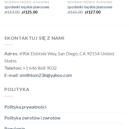
SPODENKI MĘSKIE JEANSOWE
SPODENKI MĘSKIE JEANSOWE
spodenki męskie jeansowe
spodenki męskie jeansowe
zł
163.00
zł
125.00
zł
165.00
zł
127.00
SKONTAKTUJ SIĘ Z NAMI
Adres:
4906 Ebbtide Way, San Diego, CA 92154 United
States
Telefon:
+1 646 868 9032
E-mail:
smithtom236@yahoo.com
POLITYKA
Polityka prywatności
Polityka zwrotów i zwrotów
Regulamin