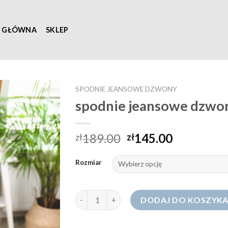
A GŁÓWNA
SKLEP
SPODNIE JEANSOWE DZWONY
spodnie jeansowe dzwo
189.00
145.00
zł
zł
Rozmiar
ilość spodnie jeansowe dzwony
DODAJ DO KOSZYK