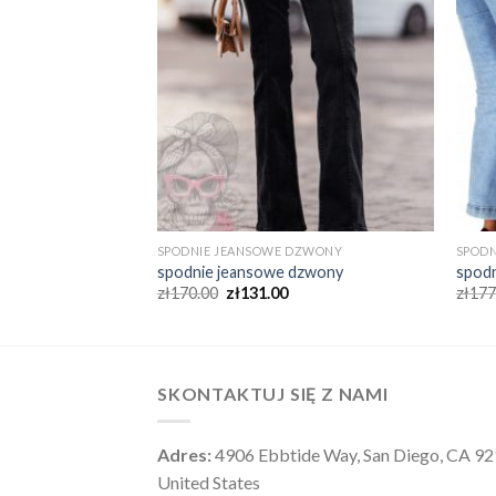
DZWONY
SPODNIE JEANSOWE DZWONY
SPOD
dzwony
spodnie jeansowe dzwony
spod
zł
170.00
zł
131.00
zł
177
SKONTAKTUJ SIĘ Z NAMI
Adres:
4906 Ebbtide Way, San Diego, CA 9
United States