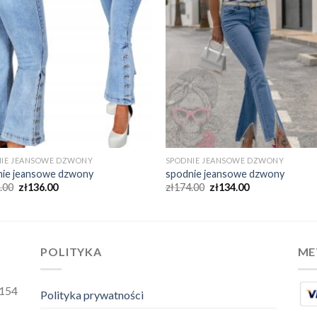
NIE JEANSOWE DZWONY
SPODNIE JEANSOWE DZWONY
nie jeansowe dzwony
spodnie jeansowe dzwony
.00
zł
136.00
zł
174.00
zł
134.00
POLITYKA
ME
2154
Polityka prywatności