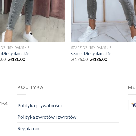
 DŻINSY DAMSKIE
SZARE DŻINSY DAMSKIE
 dżinsy damskie
szare dżinsy damskie
.00
zł
130.00
zł
176.00
zł
135.00
POLITYKA
ME
2154
Polityka prywatności
Polityka zwrotów i zwrotów
Regulamin