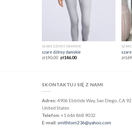
E
SZARE DŻINSY DAMSKIE
SZARE
e
szare dżinsy damskie
szare
zł
190.00
zł
146.00
zł
169
SKONTAKTUJ SIĘ Z NAMI
Adres:
4906 Ebbtide Way, San Diego, CA 9
United States
Telefon:
+1 646 868 9032
E-mail:
smithtom236@yahoo.com