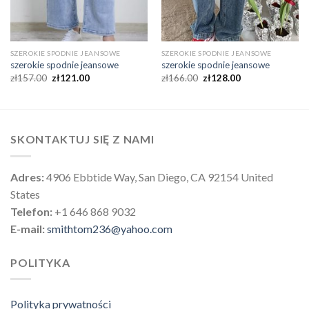
SZEROKIE SPODNIE JEANSOWE
SZEROKIE SPODNIE JEANSOWE
szerokie spodnie jeansowe
szerokie spodnie jeansowe
zł
157.00
zł
121.00
zł
166.00
zł
128.00
SKONTAKTUJ SIĘ Z NAMI
Adres:
4906 Ebbtide Way, San Diego, CA 92154 United
States
Telefon:
+1 646 868 9032
E-mail:
smithtom236@yahoo.com
POLITYKA
Polityka prywatności