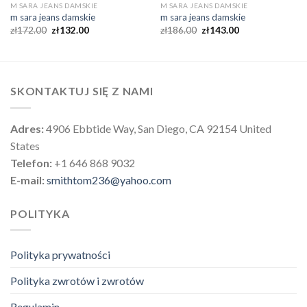
M SARA JEANS DAMSKIE
M SARA JEANS DAMSKIE
m sara jeans damskie
m sara jeans damskie
zł
172.00
zł
132.00
zł
186.00
zł
143.00
SKONTAKTUJ SIĘ Z NAMI
Adres:
4906 Ebbtide Way, San Diego, CA 92154 United
States
Telefon:
+1 646 868 9032
E-mail:
smithtom236@yahoo.com
POLITYKA
Polityka prywatności
Polityka zwrotów i zwrotów
Regulamin