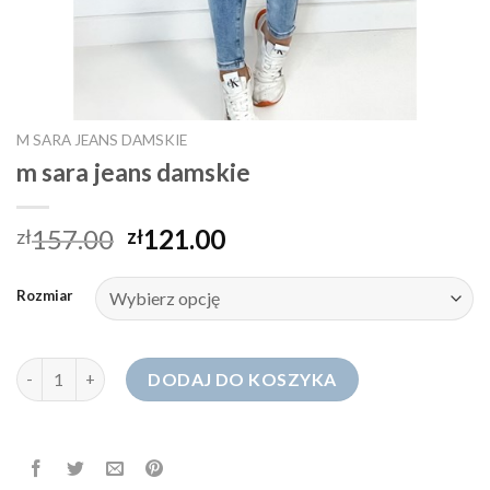
M SARA JEANS DAMSKIE
m sara jeans damskie
157.00
121.00
zł
zł
Rozmiar
ilość m sara jeans damskie
DODAJ DO KOSZYKA